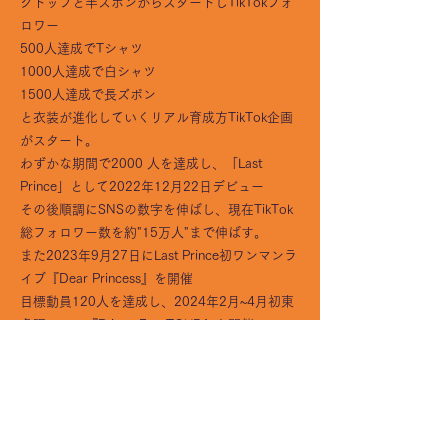
クトップと半ズボンからスタートしTikTokフォ
ロワー
500人達成でTシャツ
1000人達成で白シャツ
1500人達成で長ズボン
と衣装が進化していくリアル育成方TikTok企画
がスタート。
わずかな期間で2000 人を達成し、「Last
Prince」として2022年12月22日デビュー
その後順調にSNSの数字を伸ばし、現在TikTok
総フォロワー数を約"15万人"まで伸ばす。
また2023年9月27日にLast Prince初ワンマンラ
イブ『Dear Princess』を開催
目標動員120人を達成し、2024年2月~4月初東
名阪ツアー『Prince Fes. TOUR』を開催。
現在更なる飛躍を求め、YouTube企画もスター
ト。
純粋で真っ直ぐな彼らのコンセプトカラーでも
あるホワイトで、この世界を染めていく。