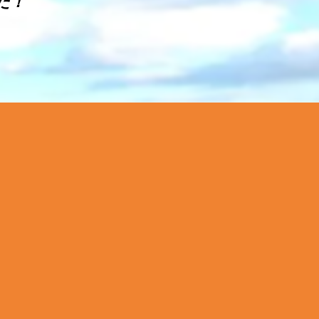
た！
た！